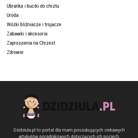
Ubranka i buciki do chrztu
Uroda
Wózki bliźniacze i trojacze
Zabawki i akcesoria
Zaproszenia na Chrzest
Zdrowie
Dzidziula.pl to portal dla mam poszukujących ciekawych
artykułów poradnikowych dotyczących ich pociech.