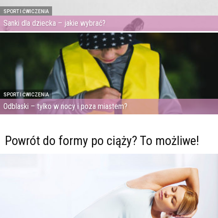
SPORT I ĆWICZENIA
Sanki dla dziecka – jakie wybrać?
SPORT I ĆWICZENIA
Odblaski – tylko w nocy i poza miastem?
Powrót do formy po ciąży? To możliwe!