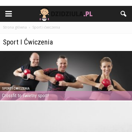
Strona główna
Sport i ćwiczenia
Sport I Ćwiczenia
SPORT I ĆWICZENIA
Crossfit to świetny sport!