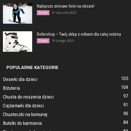
Najlepsze zimowe ferie na obozie!
31 stycznia 2022
Dzieci
Rollershop – Twój sklep z rolkami dla całej rodziny
19 lutego 2025
Dzieci
POPULARNE KATEGORIE
105
Deserki dla dzieci
104
Biżuteria
97
Chusta do noszenia dzieci
91
Ciężarówki dla dzieci
90
Chusteczki na komunię
84
Butelki do karmienia
84