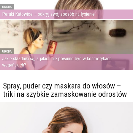
URODA
Peruki Katowice – odkryj swój sposób na łysienie
URODA
Jakie składniki są, a jakich nie powinno być w kosmetykach
wegańskich?
Spray, puder czy maskara do włosów –
triki na szybkie zamaskowanie odrostów