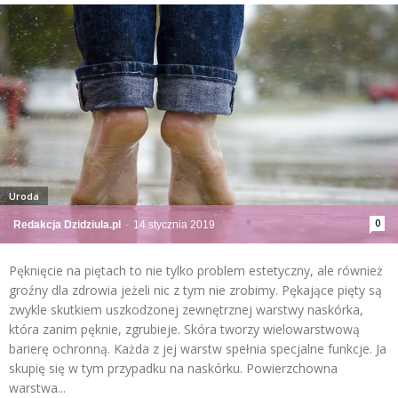
Uroda
0
Redakcja Dzidziula.pl
-
14 stycznia 2019
Pęknięcie na piętach to nie tylko problem estetyczny, ale również
groźny dla zdrowia jeżeli nic z tym nie zrobimy. Pękające pięty są
zwykle skutkiem uszkodzonej zewnętrznej warstwy naskórka,
która zanim pęknie, zgrubieje. Skóra tworzy wielowarstwową
barierę ochronną. Każda z jej warstw spełnia specjalne funkcje. Ja
skupię się w tym przypadku na naskórku. Powierzchowna
warstwa...