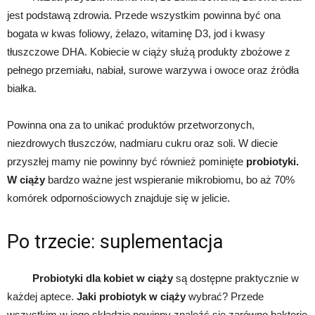
jest podstawą zdrowia. Przede wszystkim powinna być ona
bogata w kwas foliowy, żelazo, witaminę D3, jod i kwasy
tłuszczowe DHA. Kobiecie w ciąży służą produkty zbożowe z
pełnego przemiału, nabiał, surowe warzywa i owoce oraz źródła
białka.
Powinna ona za to unikać produktów przetworzonych,
niezdrowych tłuszczów, nadmiaru cukru oraz soli. W diecie
przyszłej mamy nie powinny być również pominięte
probiotyki.
W ciąży
bardzo ważne jest wspieranie mikrobiomu, bo aż 70%
komórek odpornościowych znajduje się w jelicie.
Po trzecie: suplementacja
Probiotyki dla kobiet w ciąży
są dostępne praktycznie w
każdej aptece.
Jaki probiotyk w ciąży
wybrać? Przede
wszystkim w jego składzie powinny znaleźć się zarówno bakterie