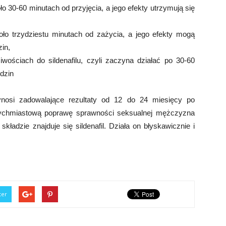
oło 30-60 minutach od przyjęcia, a jego efekty utrzymują się
około trzydziestu minutach od zażycia, a jego efekty mogą
in,
ciwościach do sildenafilu, czyli zaczyna działać po 30-60
odzin
zynosi zadowalające rezultaty od 12 do 24 miesięcy po
tychmiastową poprawę sprawności seksualnej mężczyzna
ładzie znajduje się sildenafil. Działa on błyskawicznie i
ter