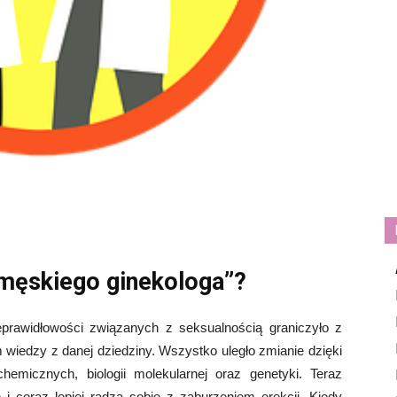
„męskiego ginekologa”?
prawidłowości związanych z seksualnością graniczyło z
iedzy z danej dziedziny. Wszystko uległo zmianie dzięki
hemicznych, biologii molekularnej oraz genetyki. Teraz
i coraz lepiej radzą sobie z zaburzeniem erekcji. Kiedy