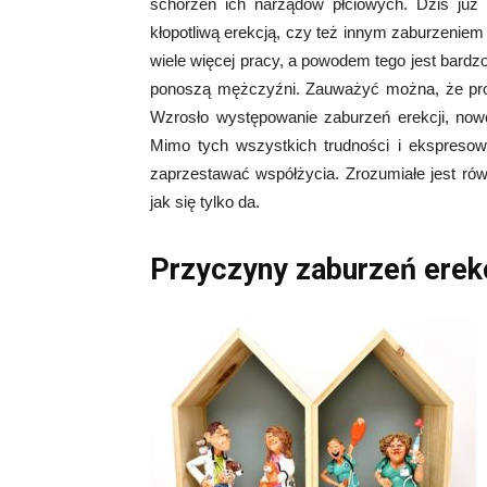
schorzeń ich narządów płciowych. Dziś już n
kłopotliwą erekcją, czy też innym zaburzeniem
wiele więcej pracy, a powodem tego jest bardzo
ponoszą mężczyźni. Zauważyć można, że prob
Wzrosło występowanie zaburzeń erekcji, now
Mimo tych wszystkich trudności i ekspreso
zaprzestawać współżycia. Zrozumiałe jest rów
jak się tylko da.
Przyczyny zaburzeń erekc