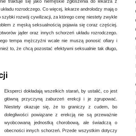
ie traktuje się jako niemęskie zgłoszenia do lekarza z
 układu rozrodczego. Co więcej, lekarze androlodzy mają o
 szybki rozwój cywilizacji, za którego cenę niestety zwykle
lem z męską seksualnością pojawia się coraz częściej.
otworów jąder oraz innych schorzeń układu rozrodczego.
wego tempa mężczyźni wcale nie muszą ponosić ofiary i
nież to, że chcą pozostać efektywni seksualnie tak długo,
ji
Eksperci dokładają wszelkich starań, by ustalić, co jest
główną przyczyną zaburzeń erekcji i je zgrupować.
Niestety okazuje się, że to graniczy z cudem, bo
dolegliwości powiązane z erekcją nie są przeważnie
wyobcowaną jednostką chorobową, ale świadczą o
obecności innych schorzeń. Przede wszystkim dotyczy