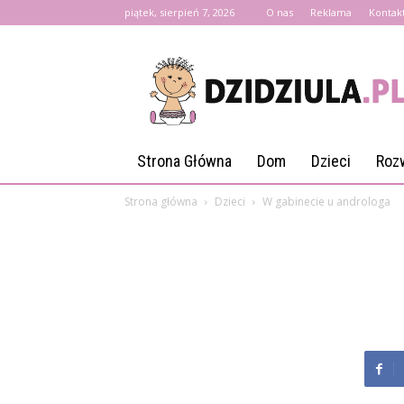
piątek, sierpień 7, 2026
O nas
Reklama
Kontak
Dzidziula.pl
Strona Główna
Dom
Dzieci
Roz
Strona główna
Dzieci
W gabinecie u androloga