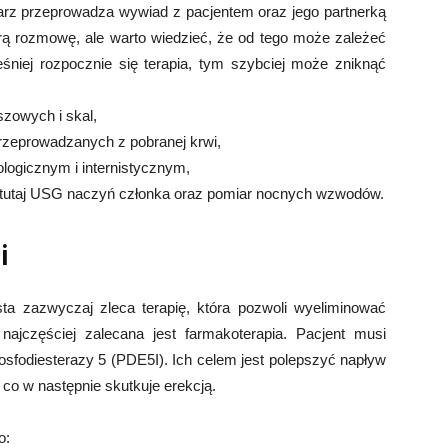
rz przeprowadza wywiad z pacjentem oraz jego partnerką
rą rozmowę, ale warto wiedzieć, że od tego może zależeć
niej rozpocznie się terapia, tym szybciej może zniknąć
szowych i skal,
rzeprowadzanych z pobranej krwi,
ologicznym i internistycznym,
 tutaj USG naczyń członka oraz pomiar nocnych wzwodów.
i
sta zazwyczaj zleca terapię, która pozwoli wyeliminować
najczęściej zalecana jest farmakoterapia. Pacjent musi
osfodiesterazy 5 (PDE5I). Ich celem jest polepszyć napływ
, co w następnie skutkuje erekcją.
o: