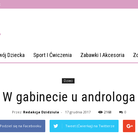
t
wój Dziecka
Sport I Ćwiczenia
Zabawki I Akcesoria
Z
Dzieci
W gabinecie u androloga
Przez
Redakcja Dzidziula
-
17 grudnia 2017
2168
0
Podziel się na Facebooku
Tweet (Ćwierkaj) na Twitterze