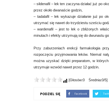
– sildenafil – lek ten zaczyna działać już po ok
przez około dwanaście godzin,
– tadalafil – lek wykazuje działanie już po 
utrzymać się nawet do trzydziestu sześciu godz
– wardenafil – jest to lek o zbliżonych właś
minutach i efekty utrzymują się do dwunastu g
Przy zaburzeniach erekcji farmakologia pr
rozpoczęciu przyjmowania leków. Niemal na
można uzyskać dzięki preparatom, w których sk
utrzymuje wzwód nawet przez 12 godzin.
[Głosów:0 Średnia:0/5]
PODZIEL SIĘ
Facebook
Twit