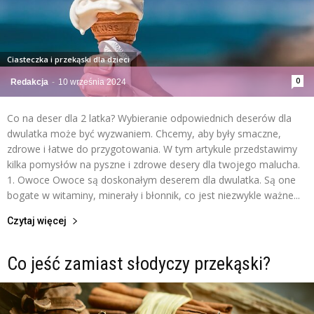
Ciasteczka i przekąski dla dzieci
0
Redakcja
-
10 września 2024
Co na deser dla 2 latka? Wybieranie odpowiednich deserów dla
dwulatka może być wyzwaniem. Chcemy, aby były smaczne,
zdrowe i łatwe do przygotowania. W tym artykule przedstawimy
kilka pomysłów na pyszne i zdrowe desery dla twojego malucha.
1. Owoce Owoce są doskonałym deserem dla dwulatka. Są one
bogate w witaminy, minerały i błonnik, co jest niezwykle ważne...
Czytaj więcej
Co jeść zamiast słodyczy przekąski?