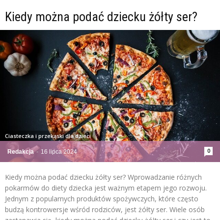
Kiedy można podać dziecku żółty ser?
Ciasteczka i przekąski dla dzieci
0
Redakcja
-
16 lipca 2024
Kiedy można podać dziecku żółty ser? Wprowadzanie różnych
pokarmów do diety dziecka jest ważnym etapem jego rozwoju.
Jednym z popularnych produktów spożywczych, które często
budzą kontrowersje wśród rodziców, jest żółty ser. Wiele osób