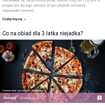
zastanawia się, kiedy można podać dziecku żółty ser i czy jest to
bezpieczne dla jego zdrowia. W tym artykule omówimy
odpowiedni moment...
Czytaj więcej
Co na obiad dla 3 latka niejadka?
Ciasteczka i przekąski dla dzieci
0
Redakcja
-
26 lutego 2024