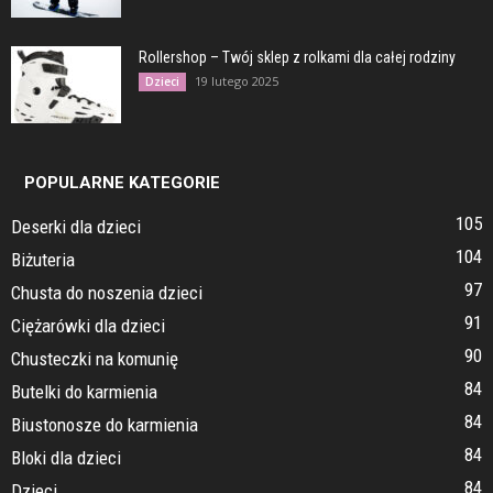
Rollershop – Twój sklep z rolkami dla całej rodziny
19 lutego 2025
Dzieci
POPULARNE KATEGORIE
105
Deserki dla dzieci
104
Biżuteria
97
Chusta do noszenia dzieci
91
Ciężarówki dla dzieci
90
Chusteczki na komunię
84
Butelki do karmienia
84
Biustonosze do karmienia
84
Bloki dla dzieci
84
Dzieci