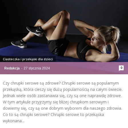
Ciasteczka i przekąski dla dzieci
0
Redakcja
-
27 stycznia 2024
Czy chrupki serowe są zdrowe? Chrupki serowe są popularnym
przekąską, która cieszy się dużą popularnością na całym świecie.
Jednak wiele osób zastanawia się, czy są one naprawdę zdrowe.
W tym artykule przyjrzymy się bliżej chrupkom serowym i
dowiemy się, czy są one dobrym wyborem dla naszego zdrowia.
Co to są chrupki serowe? Chrupki serowe to przekąska
wykonana...