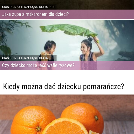
CIASTECZKA I PRZEKĄSKI DLA DZIECI
Jaka zupa z makaronem dla dzieci?
CIASTECZKA I PRZEKĄSKI DLA DZIECI
Czy dziecko może jeść wafle ryżowe?
Kiedy można dać dziecku pomarańcze?