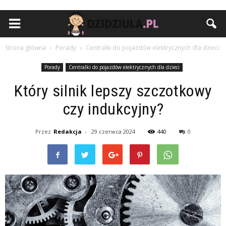
Strona główna
Porady
Centralki do pojazdów elektrycznych dla dzieci
Porady
Centralki do pojazdów elektrycznych dla dzieci
Który silnik lepszy szczotkowy
czy indukcyjny?
Przez
Redakcja
-
29 czerwca 2024
440
0