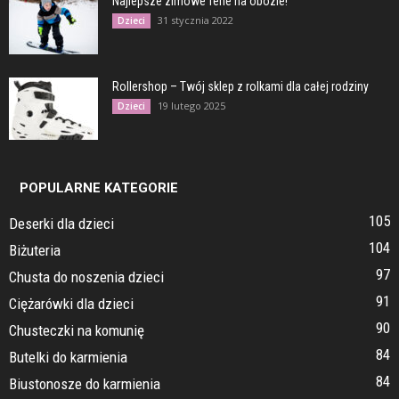
Najlepsze zimowe ferie na obozie!
31 stycznia 2022
Dzieci
Rollershop – Twój sklep z rolkami dla całej rodziny
19 lutego 2025
Dzieci
POPULARNE KATEGORIE
105
Deserki dla dzieci
104
Biżuteria
97
Chusta do noszenia dzieci
91
Ciężarówki dla dzieci
90
Chusteczki na komunię
84
Butelki do karmienia
84
Biustonosze do karmienia