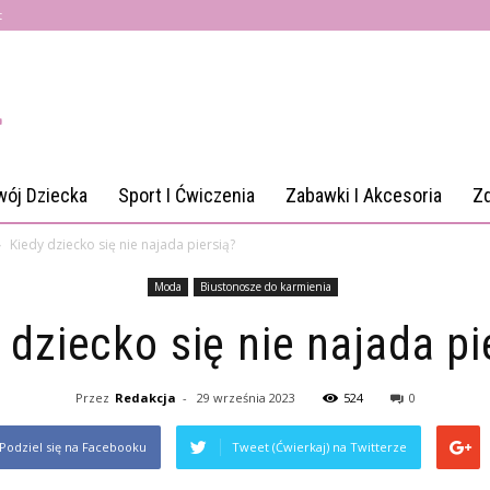
t
wój Dziecka
Sport I Ćwiczenia
Zabawki I Akcesoria
Z
Kiedy dziecko się nie najada piersią?
Moda
Biustonosze do karmienia
 dziecko się nie najada pi
Przez
Redakcja
-
29 września 2023
524
0
Podziel się na Facebooku
Tweet (Ćwierkaj) na Twitterze