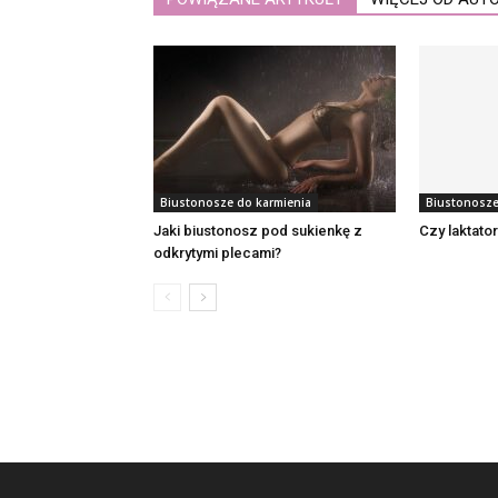
Biustonosze do karmienia
Biustonosze
Jaki biustonosz pod sukienkę z
Czy laktato
odkrytymi plecami?