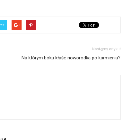
ter
Następny artykuł
Na którym boku kłaść noworodka po karmieniu?
ORA