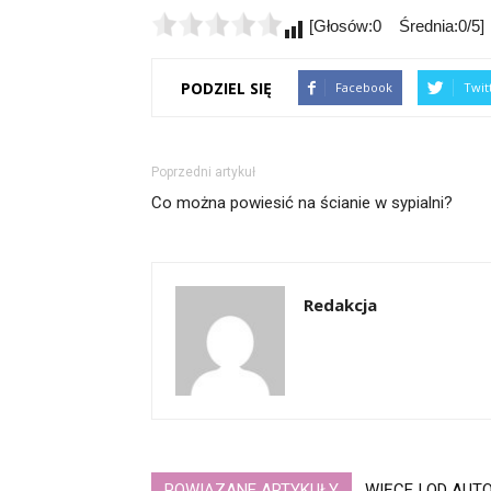
[Głosów:0 Średnia:0/5]
PODZIEL SIĘ
Facebook
Twit
Poprzedni artykuł
Co można powiesić na ścianie w sypialni?
Redakcja
POWIĄZANE ARTYKUŁY
WIĘCEJ OD AUT