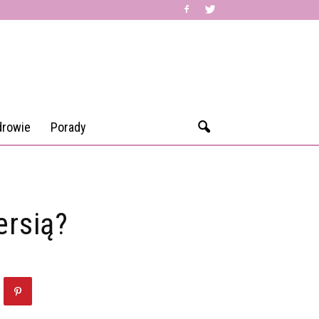
drowie
Porady
ersią?