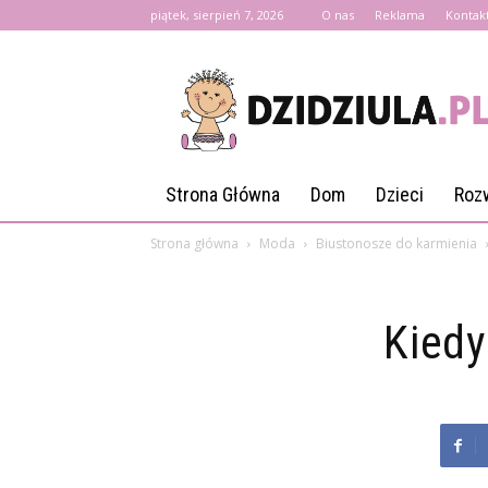
piątek, sierpień 7, 2026
O nas
Reklama
Kontak
Dzidziula.pl
Strona Główna
Dom
Dzieci
Roz
Strona główna
Moda
Biustonosze do karmienia
Kiedy