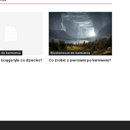
 do karmienia
Biustonosze do karmienia
r ściąga tyle co dziecko?
Co zrobić z piersiami po karmieniu?