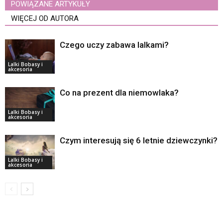
POWIĄZANE ARTYKUŁY
WIĘCEJ OD AUTORA
Czego uczy zabawa lalkami?
Lalki Bobasy i
akcesoria
Co na prezent dla niemowlaka?
Lalki Bobasy i
akcesoria
Czym interesują się 6 letnie dziewczynki?
Lalki Bobasy i
akcesoria