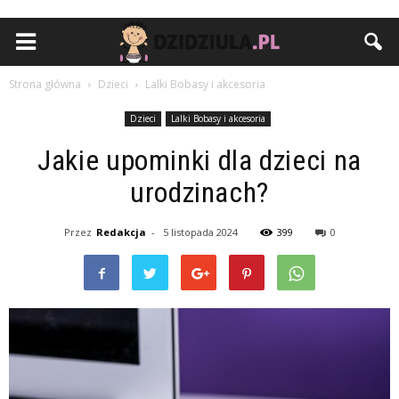
Strona główna
Dzieci
Lalki Bobasy i akcesoria
Dzieci
Lalki Bobasy i akcesoria
Jakie upominki dla dzieci na
urodzinach?
Przez
Redakcja
-
5 listopada 2024
399
0