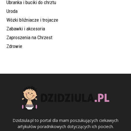
Ubranka i buciki do chrztu
Uroda
Wózki bliźniacze i trojacze
Zabawki i akcesoria
Zaproszenia na Chrzest
Zdrowie
Dzidziula.pl to portal dla mam poszukujących ciekawych
artykułów poradnikowych dotyczących ich pociech.