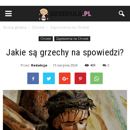
Strona główna
Chrzest
Zaproszenia na Chrzest
Chrzest
Zaproszenia na Chrzest
Jakie są grzechy na spowiedzi?
Przez
Redakcja
-
15 sierpnia 2024
409
0