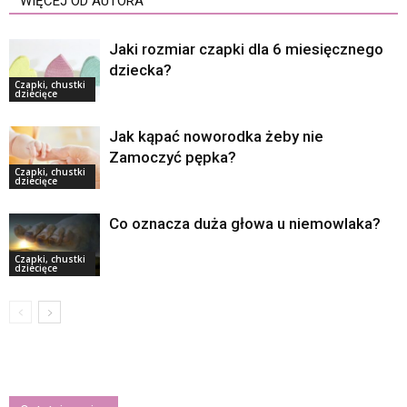
WIĘCEJ OD AUTORA
Jaki rozmiar czapki dla 6 miesięcznego
dziecka?
Czapki, chustki
dziecięce
Jak kąpać noworodka żeby nie
Zamoczyć pępka?
Czapki, chustki
dziecięce
Co oznacza duża głowa u niemowlaka?
Czapki, chustki
dziecięce