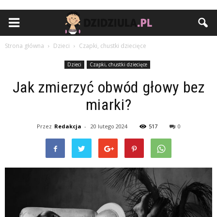
Strona główna
Dzieci
Czapki, chustki dziecięce
Dzieci
Czapki, chustki dziecięce
Jak zmierzyć obwód głowy bez
miarki?
Przez
Redakcja
-
20 lutego 2024
517
0