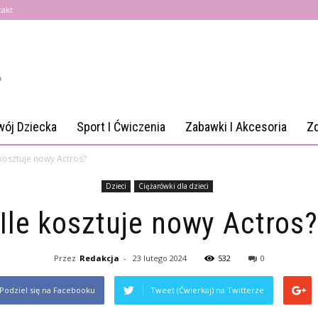
takt
wój Dziecka
Sport I Ćwiczenia
Zabawki I Akcesoria
Z
 kosztuje nowy Actros?
Dzieci
Ciężarówki dla dzieci
Ile kosztuje nowy Actros?
Przez
Redakcja
-
23 lutego 2024
532
0
Podziel się na Facebooku
Tweet (Ćwierkaj) na Twitterze