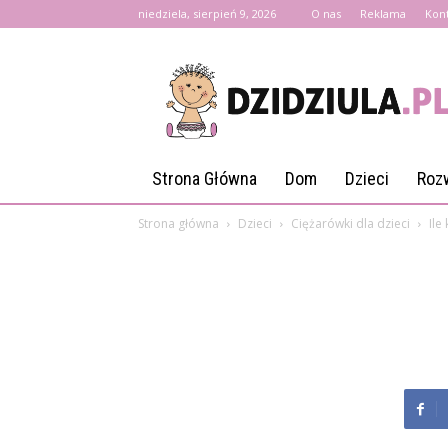
niedziela, sierpień 9, 2026
O nas
Reklama
Kon
Dzidziula.pl
Strona Główna
Dom
Dzieci
Roz
Strona główna
Dzieci
Ciężarówki dla dzieci
Ile