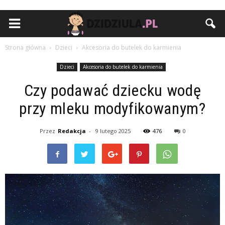
Strona główna
Dzieci
Akcesoria do butelek do karmienia
Dzieci
Akcesoria do butelek do karmienia
Czy podawać dziecku wodę
przy mleku modyfikowanym?
Przez
Redakcja
-
9 lutego 2025
476
0