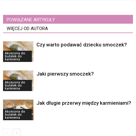
POWIĄZANE ARTYKUŁY
WIĘCEJ OD AUTORA
Czy warto podawać dziecku smoczek?
Akcesoria do
butelek do
karmienia
Jaki pierwszy smoczek?
Akcesoria do
butelek do
karmienia
Jak długie przerwy między karmieniami?
Akcesoria do
butelek do
karmienia