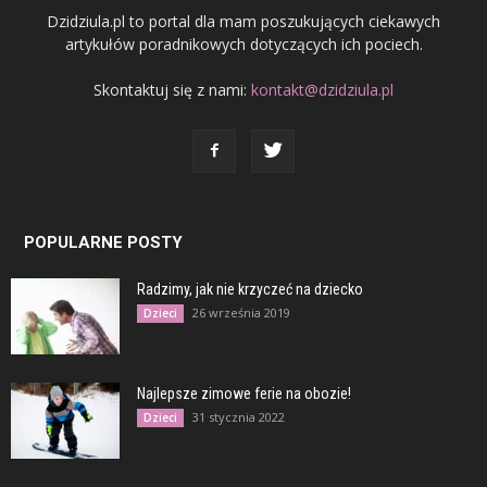
Dzidziula.pl to portal dla mam poszukujących ciekawych
artykułów poradnikowych dotyczących ich pociech.
Skontaktuj się z nami:
kontakt@dzidziula.pl
POPULARNE POSTY
Radzimy, jak nie krzyczeć na dziecko
26 września 2019
Dzieci
Najlepsze zimowe ferie na obozie!
31 stycznia 2022
Dzieci