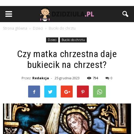
Strona główna
Dzieci
Buciki do chrztu
Dzieci
Buciki do chrztu
Czy matka chrzestna daje
bukiecik na chrzest?
Przez
Redakcja
-
25 grudnia 2023
794
0