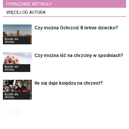
POWIĄZANE ARTYKUŁY
WIĘCEJ OD AUTORA
Czy można Ochrzcić 8 letnie dziecko?
Buciki do
chrztu
Czy można iść na chrzciny w spodniach?
Buciki do
chrztu
Ile się daje księdzu na chrzest?
Buciki do
chrztu