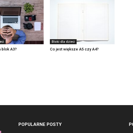
eci
Bloki dla dzieci
 blok A3?
Co jest większe A5 czy A4?
POPULARNE POSTY
P