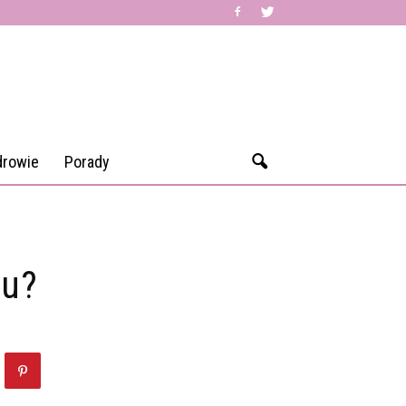
drowie
Porady
hu?