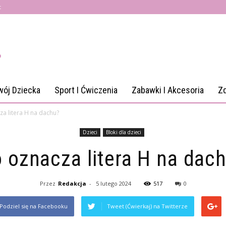
t
wój Dziecka
Sport I Ćwiczenia
Zabawki I Akcesoria
Z
a litera H na dachu?
Dzieci
Bloki dla dzieci
 oznacza litera H na dac
Przez
Redakcja
-
5 lutego 2024
517
0
Podziel się na Facebooku
Tweet (Ćwierkaj) na Twitterze