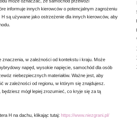
chodu może oznaczać, że samochód przewozi
tóre informuje innych kierowców o potencjalnym zagrożeniu
 H są używane jako ostrzeżenie dla innych kierowców, aby
hodu.
znaczenia, w zależności od kontekstu i kraju. Może
ybrydowy napęd, wysokie napięcie, samochód dla osób
ewóz niebezpiecznych materiałów. Ważne jest, aby
ić w zależności od regionu, w którym się znajdujesz.
 będziesz mógł lepiej zrozumieć, co kryje się za tą
era H na dachu, klikając tutaj:
https://www.niezgrani.pl/