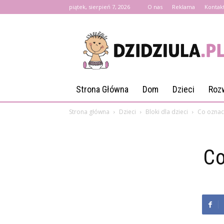
piątek, sierpień 7, 2026
O nas
Reklama
Kontak
Dzidziula.pl
Strona Główna
Dom
Dzieci
Roz
Strona główna
Dzieci
Bloki dla dzieci
Co oznacz
Co