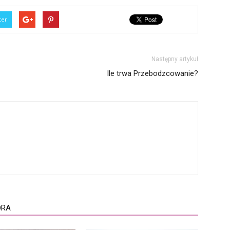
ter
Następny artykuł
Ile trwa Przebodzcowanie?
ORA