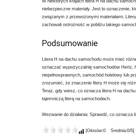
W niektórych krajach litera H na dachu samo
niebezpieczne materiały. Jest to oznaczenie, k
związanym z przewożonymi materiałami. Litery
zachowali ostrożność w pobliżu takiego samoc
Podsumowanie
Litera H na dachu samochodu może mieć różne 
oznaczać wypożyczalnię samochodów Hertz, h
niepełnosprawnych, samochód hotelowy lub prz
zrozumieć, że znaczenie litery H może się różn
Teraz, gdy wiesz, co oznacza litera H na dachu,
tajemniczą literą na samochodach.
Wezwanie do działania: Sprawdź, co oznacza lit
[Głosów:0 Średnia:0/5]