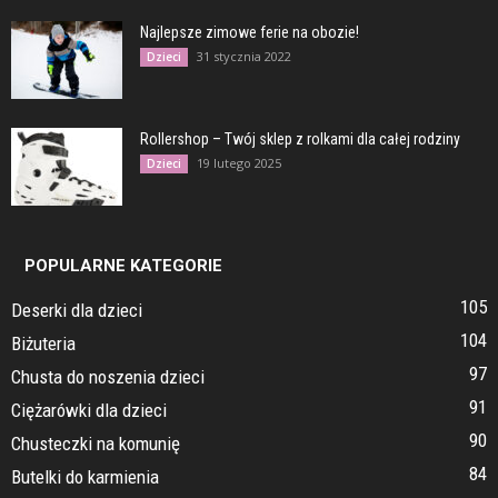
Najlepsze zimowe ferie na obozie!
31 stycznia 2022
Dzieci
Rollershop – Twój sklep z rolkami dla całej rodziny
19 lutego 2025
Dzieci
POPULARNE KATEGORIE
105
Deserki dla dzieci
104
Biżuteria
97
Chusta do noszenia dzieci
91
Ciężarówki dla dzieci
90
Chusteczki na komunię
84
Butelki do karmienia