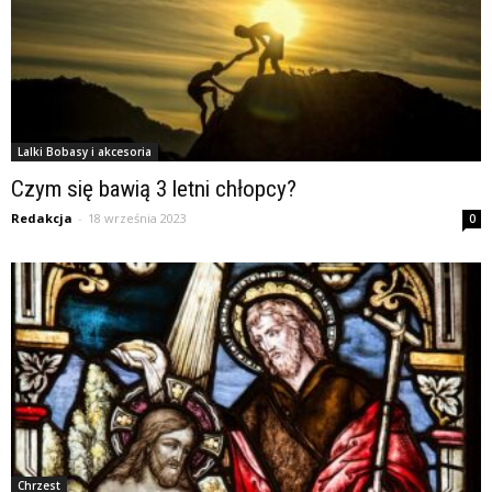
Lalki Bobasy i akcesoria
Czym się bawią 3 letni chłopcy?
Redakcja
-
18 września 2023
0
Chrzest