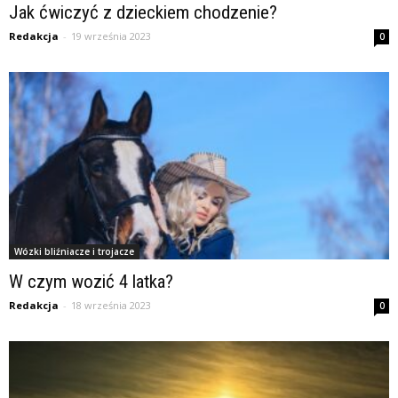
Jak ćwiczyć z dzieckiem chodzenie?
Redakcja
-
19 września 2023
0
Wózki bliźniacze i trojacze
W czym wozić 4 latka?
Redakcja
-
18 września 2023
0